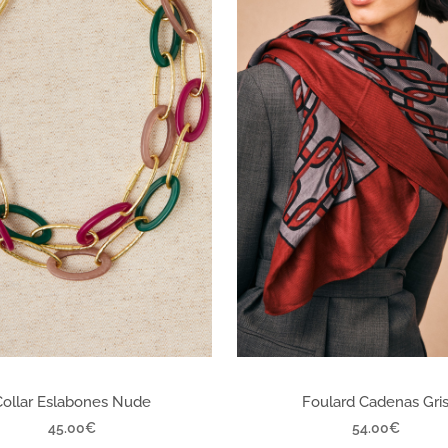
Collar Eslabones Nude
Foulard Cadenas Gri
45.00
€
54.00
€