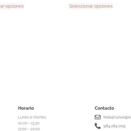
ar opciones
Seleccionar opciones
Horario
Contacto
Lunes a Viernes
hola@curveapor
10.00 – 13.30
984 284 009
17.00 – 20.00