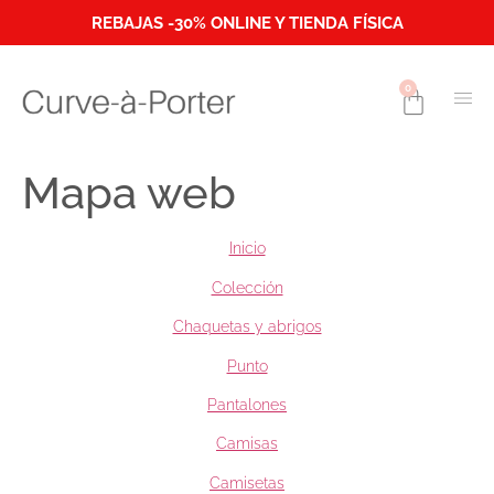
REBAJAS -30% ONLINE Y TIENDA FÍSICA
0
Mapa web
Inicio
Colección
Chaquetas y abrigos
Punto
Pantalones
Camisas
Camisetas