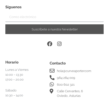
Síguenos
Suscríbete a nuestra Newsletter
Horario
Contacto
Lunes a Viernes
hola@curveaporter.com
10.00 – 13.30
984 284 009
17.00 – 20.00
600 602 321
Sábado
Calle Cervantes, 6
10.30 – 14.00
Oviedo, Asturias