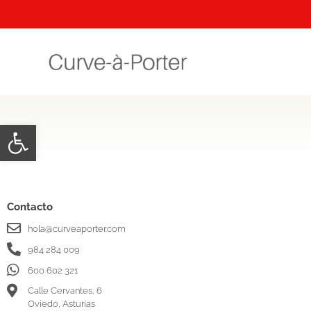
Abrir barra de herramientas
Contacto
hola@curveaporter.com
984 284 009
600 602 321
Calle Cervantes, 6
Oviedo, Asturias