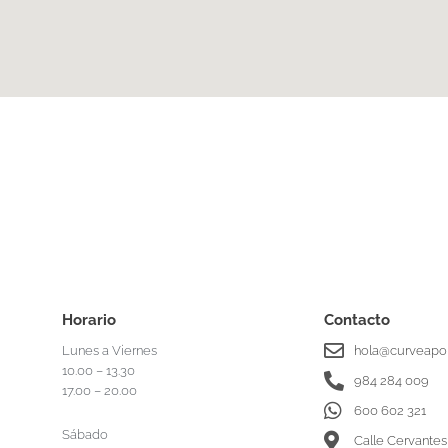
Horario
Contacto
Lunes a Viernes
hola@curveapor
10.00 – 13.30
984 284 009
17.00 – 20.00
600 602 321
Sábado
Calle Cervantes