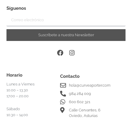
Síguenos
Suscríbete a nuestra Newsletter
Horario
Contacto
Lunes a Viernes
hola@curveaporter.com
10.00 – 13.30
984 284 009
17.00 – 20.00
600 602 321
Sábado
Calle Cervantes, 6
10.30 – 14.00
Oviedo, Asturias