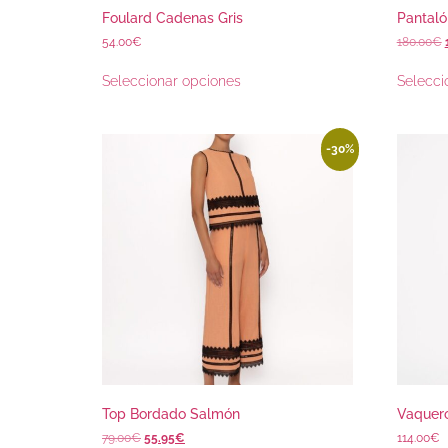
Foulard Cadenas Gris
Pantaló
54.00
€
180.00
€
Seleccionar opciones
Selecci
-30%
Top Bordado Salmón
Vaquero
79.00
€
55.95
€
114.00
€