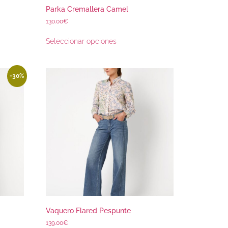
Parka Cremallera Camel
130.00
€
Seleccionar opciones
-30%
Vaquero Flared Pespunte
139.00
€