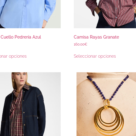
Cuello Pedrería Azul
Camisa Rayas Granate
160.00
€
onar opciones
Seleccionar opciones