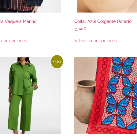
ra Vaquera Marino
Collar Azul Colgante Dorado
35.00
€
onar opciones
Seleccionar opciones
-30%