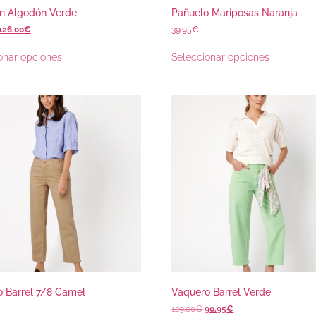
n Algodón Verde
Pañuelo Mariposas Naranja
126.00
€
39.95
€
onar opciones
Seleccionar opciones
 Barrel 7/8 Camel
Vaquero Barrel Verde
129.00
€
90.95
€