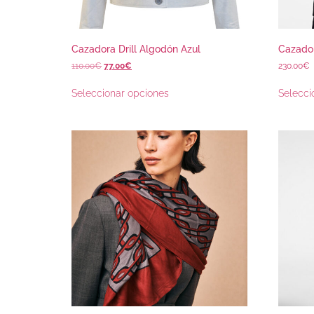
Cazadora Drill Algodón Azul
Cazado
110.00
€
77.00
€
230.00
€
Seleccionar opciones
Selecci