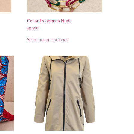
Collar Eslabones Nude
45.00
€
Seleccionar opciones