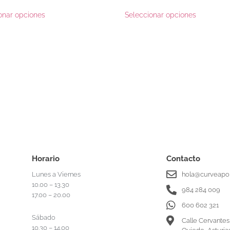
onar opciones
Seleccionar opciones
Horario
Contacto
Lunes a Viernes
hola@curveapor
10.00 – 13.30
984 284 009
17.00 – 20.00
600 602 321
Sábado
Calle Cervantes
10.30 – 14.00