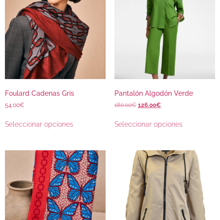
Foulard Cadenas Gris
Pantalón Algodón Verde
54.00
€
180.00
€
126.00
€
Seleccionar opciones
Seleccionar opciones