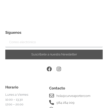
Síguenos
Suscríbete a nuestra Newsletter
Horario
Contacto
Lunes a Viernes
hola@curveaporter.com
10.00 – 13.30
984 284 009
17.00 – 20.00