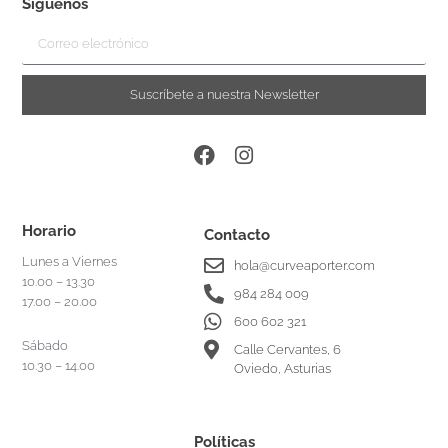
Síguenos
Suscríbete a nuestra Newsletter
Horario
Contacto
Lunes a Viernes
hola@curveaporter.com
10.00 – 13.30
984 284 009
17.00 – 20.00
600 602 321
Sábado
Calle Cervantes, 6
10.30 – 14.00
Oviedo, Asturias
Políticas