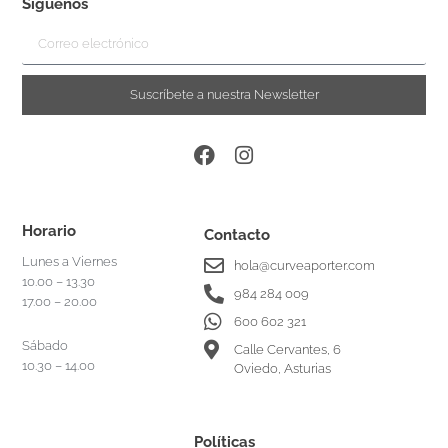
Síguenos
Suscríbete a nuestra Newsletter
Horario
Contacto
Lunes a Viernes
hola@curveaporter.com
10.00 – 13.30
984 284 009
17.00 – 20.00
600 602 321
Sábado
Calle Cervantes, 6
10.30 – 14.00
Oviedo, Asturias
Políticas