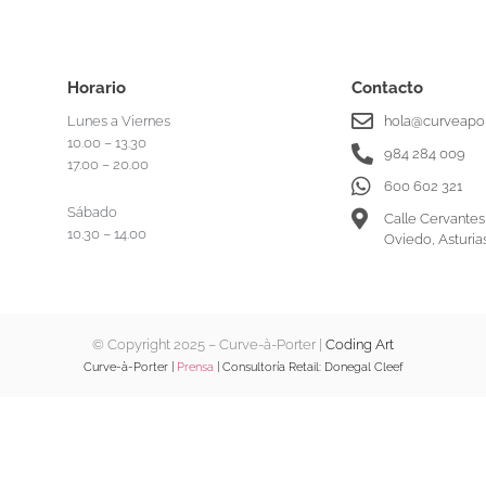
Horario
Contacto
Lunes a Viernes
hola@curveapor
10.00 – 13.30
984 284 009
17.00 – 20.00
600 602 321
Sábado
Calle Cervantes
10.30 – 14.00
Oviedo, Asturia
© Copyright 2025 – Curve-à-Porter |
Coding Art
Curve-à-Porter |
Prensa
| Consultoría Retail:
Donegal Cleef